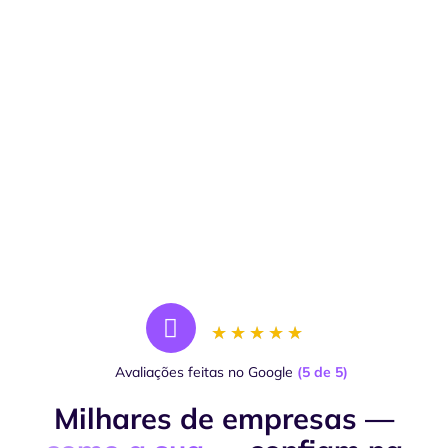
Impulsionamos seu negócio
Oferecemos uma ampla gama de serviços de
consultoria para ajudar a sua empresa a
crescer e alcançar seus objetivos. Desde o
planejamento estratégico, consultoria e BPO
Financeiro, até assessoria em Incentivos
Fiscais no ES, nossa equipe está aqui para
ajudá-lo a tomar as melhores decisões para o
seu negócio.
★
★
★
★
★
Avaliações feitas no Google
(5 de 5)
Milhares de empresas —