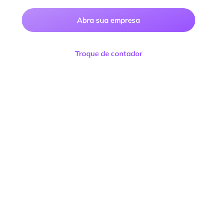
Abra sua empresa
Troque de contador
Facilitta Contabilidade Consultoria e Negócios
LTDA
CNPJ:
13.122.119/0001-89
Endereço:
R. Mal. Mascarenhas de Moraes, 2 –
Terreo – Santo Antônio, Cachoeiro de