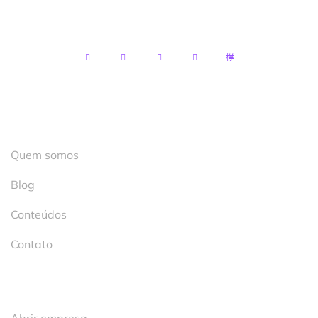
Itapemirim – ES, 29300-530
Institucional
Quem somos
Blog
Conteúdos
Contato
Serviços