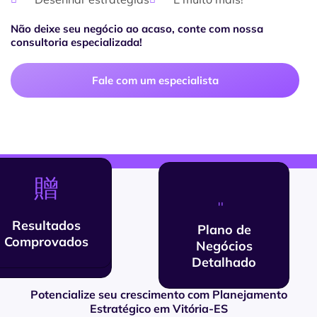
Não deixe seu negócio ao acaso, conte com nossa
consultoria especializada!
Fale com um especialista
Resultados
Plano de
Foco Total nos
Comprovados
Negócios
Resultados
Detalhado
Potencialize seu crescimento com Planejamento
Estratégico em Vitória-ES