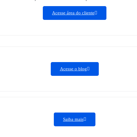
Acesse área do cliente
Acesse o blog
Saiba mais