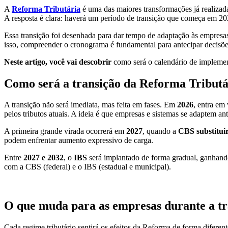
A
Reforma Tributária
é uma das maiores transformações já realizad
A resposta é clara: haverá um período de transição que começa em 20
Essa transição foi desenhada para dar tempo de adaptação às empresas.
isso, compreender o cronograma é fundamental para antecipar decisões 
Neste artigo, você vai descobrir
como será o calendário de implemen
Como será a transição da Reforma Tributá
A transição não será imediata, mas feita em fases. Em
2026
, entra em
pelos tributos atuais. A ideia é que empresas e sistemas se adaptem ant
A primeira grande virada ocorrerá em
2027
, quando a
CBS substituir
podem enfrentar aumento expressivo de carga.
Entre
2027 e 2032
, o
IBS
será implantado de forma gradual, ganhando
com a CBS (federal) e o IBS (estadual e municipal).
O que muda para as empresas durante a tr
Cada regime tributário sentirá os efeitos da Reforma de forma diferen