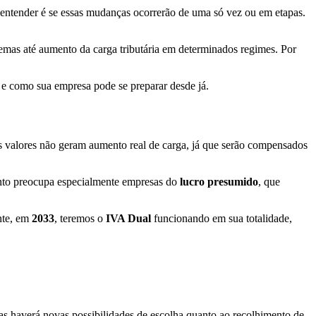
 entender é se essas mudanças ocorrerão de uma só vez ou em etapas.
stemas até aumento da carga tributária em determinados regimes. Por
e como sua empresa pode se preparar desde já.
s valores não geram aumento real de carga, já que serão compensados
nto preocupa especialmente empresas do
lucro presumido
, que
nte, em
2033
, teremos o
IVA Dual
funcionando em sua totalidade,
mas haverá novas possibilidades de escolha quanto ao recolhimento de