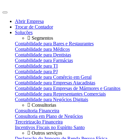
Ir
para
o
Abrir Empresa
conteúdo
Trocar de Contador
Soluções
Segmentos
Contabilidade para Bares e Restaurantes
Contabilidade para Médicos
Contabilidade para Dentistas
Contabilidade para Farmácias
Contabilidade para TI
Contabilidade para PJ
Contabilidade para Comércio em Geral
Contabilidade para Empresas Atacadistas
Contabilidade para Empresas de Mármores e Granitos
Contabilidade para Representantes Comerciais
Contabilidade para Negócios Digitais
Consultorias
Consultoria Financeira
Consultoria em Plano de Negócios
Terceirização Financeira
Incentivos Fiscais no Espírito Santo
Outros serviços
Declaração do Imposto de Renda Pessoa Física