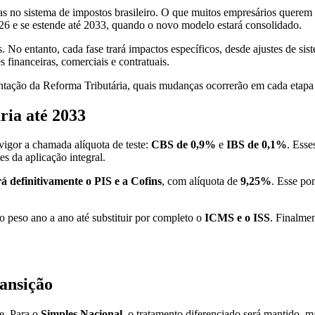
as no sistema de impostos brasileiro. O que muitos empresários querem
26 e se estende até 2033, quando o novo modelo estará consolidado.
 No entanto, cada fase trará impactos específicos, desde ajustes de si
financeiras, comerciais e contratuais.
tação da Reforma Tributária, quais mudanças ocorrerão em cada etapa 
ria até 2033
 vigor a chamada alíquota de teste:
CBS de 0,9%
e
IBS de 0,1%
. Esse
es da aplicação integral.
á definitivamente o PIS e a Cofins
, com alíquota de
9,25%
. Esse po
 peso ano a ano até substituir por completo o
ICMS e o ISS
. Finalme
ansição
te. Para o
Simples Nacional
, o tratamento diferenciado será mantido, 