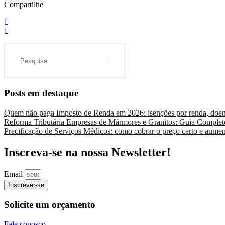
Compartilhe
Search
Posts em destaque
Quem não paga Imposto de Renda em 2026: isenções por renda, doenç
Reforma Tributária Empresas de Mármores e Granitos: Guia Complet
Precificação de Serviços Médicos: como cobrar o preço certo e aument
Inscreva-se na nossa Newsletter!
Email
Inscrever-se
Solicite um orçamento
Fale conosco