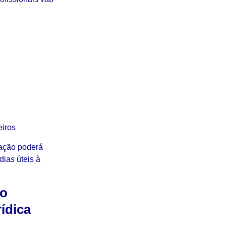
eiros
ação poderá
ias úteis à
ão
rídica