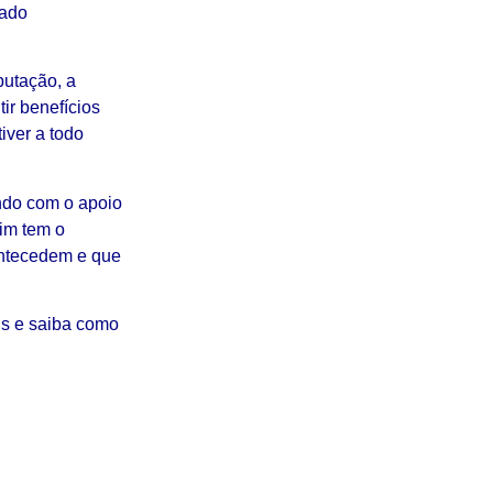
zado
butação, a
ir benefícios
iver a todo
ndo com o apoio
im tem o
ntecedem e que
is e saiba como