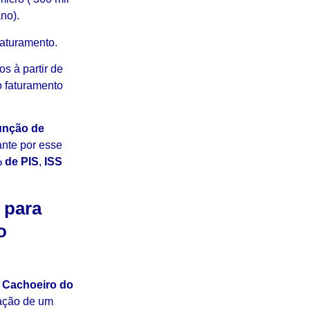
no).
faturamento.
os à partir de
o faturamento
unção de
ante por esse
 de PIS
,
ISS
 para
o
m Cachoeiro do
ração de um