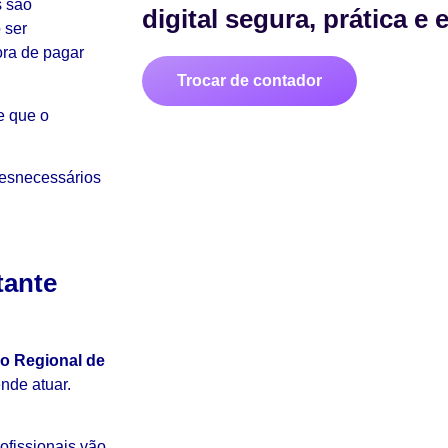
s são
digital segura, prática e
 ser
ra de pagar
Trocar de contador
te que o
esnecessários
tante
o Regional de
nde atuar.
rofissionais vão