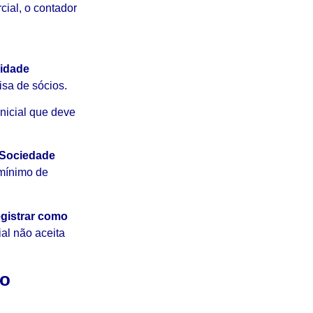
ial, o contador
lidade
sa de sócios.
nicial que deve
Sociedade
 mínimo de
egistrar como
al não aceita
ão