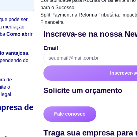
Contabilidade para Rochas Ornamentais no 
para o Sucesso
Split Payment na Reforma Tributária: Impac
que pode ser
Financeira
o a mediação
Inscreva-se na nossa New
iba
Como abrir
Email
to vantajosa
,
dependendo do
Inscrever-s
ira de
ite o
Solicite um orçamento
legal.
mpresa de
Fale conosco
Traga sua empresa para 