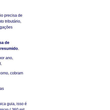
o precisa de
 tributário,
igações
sa de
Presumido
.
por ano,
l.
 como, cobram
 as
ca guia, isso é
icro ( 360 mil