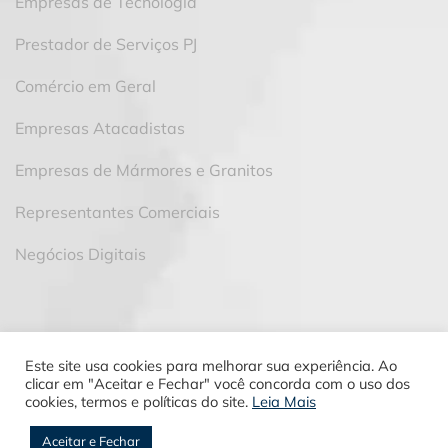
Empresas de Tecnologia
Prestador de Serviços PJ
Comércio em Geral
Empresas Atacadistas
Empresas de Mármores e Granitos
Representantes Comerciais
Negócios Digitais
Este site usa cookies para melhorar sua experiência. Ao
clicar em "Aceitar e Fechar" você concorda com o uso dos
2023 © Facilitta Contabilidade
cookies, termos e políticas do site.
Leia Mais
Aceitar e Fechar