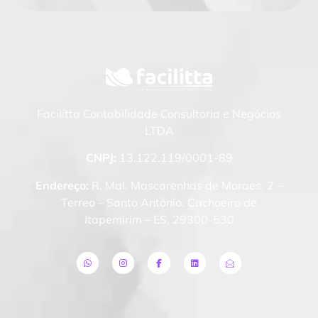
Facilitta Contabilidade Consultoria e Negócios
LTDA
CNPJ:
13.122.119/0001-89
Endereço:
R. Mal. Mascarenhas de Moraes, 2 –
Terreo – Santo Antônio, Cachoeiro de
Itapemirim – ES, 29300-530