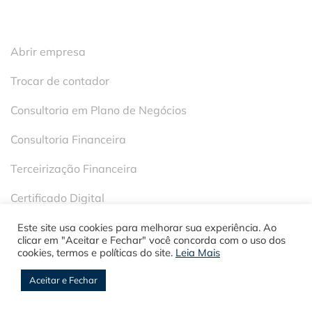
Serviços
Abrir empresa
Trocar de contador
Consultoria em Plano de Negócios
Consultoria Financeira
Terceirização Financeira
Certificado Digital
Incentivos Fiscais no ES
Este site usa cookies para melhorar sua experiência. Ao
clicar em "Aceitar e Fechar" você concorda com o uso dos
cookies, termos e políticas do site.
Leia Mais
Declaração IRPF
Aceitar e Fechar
Migrar de MEI para ME