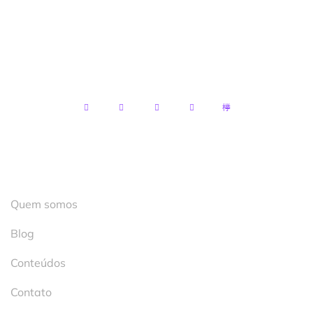
CNPJ:
13.122.119/0001-89
Endereço:
R. Mal. Mascarenhas de Moraes, 2 –
Terreo – Santo Antônio, Cachoeiro de
Itapemirim – ES, 29300-530
Institucional
Quem somos
Blog
Conteúdos
Contato