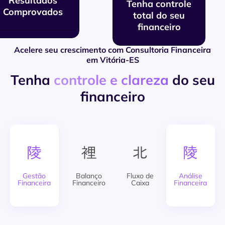
Resultados
Tenha controle
Foco Total nos
Comprovados
total do seu
Resultados
financeiro
Acelere seu crescimento com Consultoria Financeira
em Vitória-ES
Tenha
controle e clareza
do seu
financeiro
Gestão
Balanço
Fluxo de
Análise
Financeira
Financeiro
Caixa
Financeira