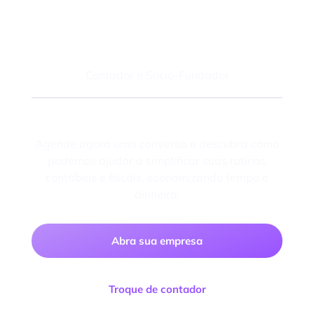
Felipe Macedo
Contador e Sócio-Fundador
Fale com um especialista
Agende agora uma conversa e descubra como
podemos ajudar a simplificar suas rotinas
contábeis e fiscais, economizando tempo e
dinheiro.
Abra sua empresa
Troque de contador