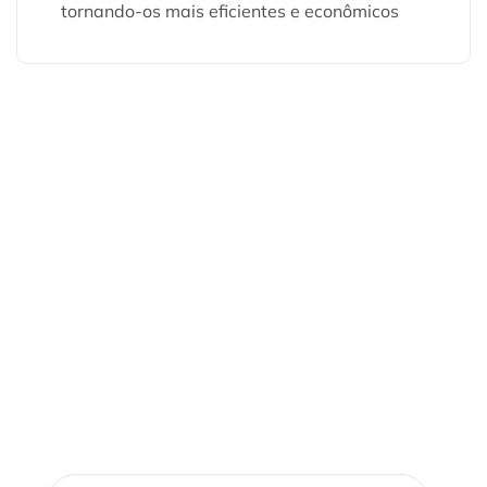
tornando-os mais eficientes e econômicos
Sem um setor financeiro
organizado, você é um
refém da sua empresa
Em pouco tempo você poderá ter todo o
controle e a clareza necessária para delegar
tomar decisões com segurança no seu negócio.
Basta clicar no botão e entrar em contato com
um especialista no WhatsApp.