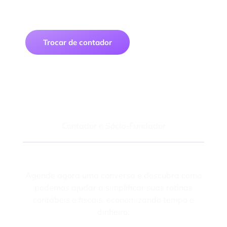
contabilidade digital segura, prática e
econômica
Trocar de contador
Felipe Macedo
Contador e Sócio-Fundador
Fale com um especialista
Agende agora uma conversa e descubra como
podemos ajudar a simplificar suas rotinas
contábeis e fiscais, economizando tempo e
dinheiro.