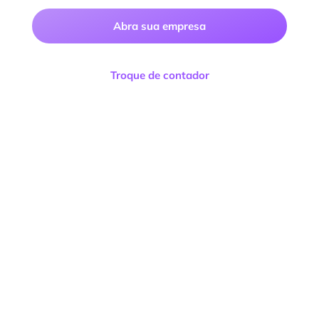
Abra sua empresa
Troque de contador
Facilitta Contabilidade Consultoria e Negócios
LTDA
CNPJ:
13.122.119/0001-89
Endereço:
R. Mal. Mascarenhas de Moraes, 2 –
Terreo – Santo Antônio, Cachoeiro de