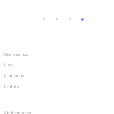
Itapemirim – ES, 29300-530
Institucional
Quem somos
Blog
Conteúdos
Contato
Serviços
Abrir empresa