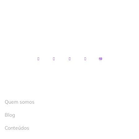
LTDA
CNPJ:
13.122.119/0001-89
Endereço:
R. Mal. Mascarenhas de Moraes, 2 –
Terreo – Santo Antônio, Cachoeiro de
Itapemirim – ES, 29300-530
Institucional
Quem somos
Blog
Conteúdos