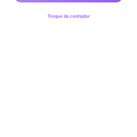
Troque de contador
Facilitta Contabilidade Consultoria e Negócios
LTDA
CNPJ:
13.122.119/0001-89
Endereço:
R. Mal. Mascarenhas de Moraes, 2 –
Terreo – Santo Antônio, Cachoeiro de
Itapemirim – ES, 29300-530