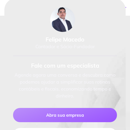
Próximo
→
Felipe Macedo
Contador e Sócio-Fundador
Fale com um especialista
Agende agora uma conversa e descubra como
podemos ajudar a simplificar suas rotinas
contábeis e fiscais, economizando tempo e
dinheiro.
Abra sua empresa