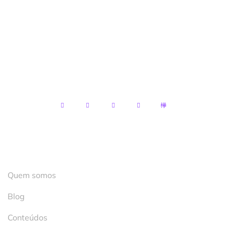
LTDA
CNPJ:
13.122.119/0001-89
Endereço:
R. Mal. Mascarenhas de Moraes, 2 –
Terreo – Santo Antônio, Cachoeiro de
Itapemirim – ES, 29300-530
Institucional
Quem somos
Blog
Conteúdos