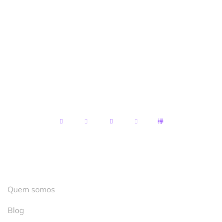
Facilitta Contabilidade Consultoria e Negócios
LTDA
CNPJ:
13.122.119/0001-89
Endereço:
R. Mal. Mascarenhas de Moraes, 2 –
Terreo – Santo Antônio, Cachoeiro de
Itapemirim – ES, 29300-530
Institucional
Quem somos
Blog