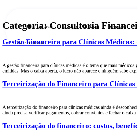
Ir
para
o
conteúdo
Categoria:
Consultoria Finance
Abrir Empresa
Trocar de Contador
Soluções
Gestão Financeira para Clínicas Médicas: 
Fale conosco
A gestão financeira para clínicas médicas é o tema que mais médicos-
emitidas. Mas o caixa aperta, o lucro não aparece e ninguém sabe exp
Terceirização do Financeiro para Clínicas
A terceirização do financeiro para clínicas médicas ainda é desconhe
ainda precisa verificar pagamentos, cobrar convênios e fechar o cai
Terceirização do financeiro: custos, benef