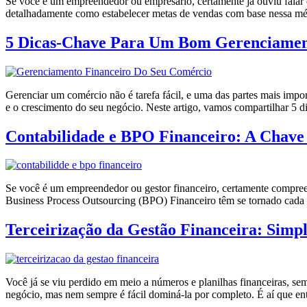
Se você é um empreendedor ou empresário, certamente já ouviu falar da
detalhadamente como estabelecer metas de vendas com base nessa métri
5 Dicas-Chave Para Um Bom Gerenciament
Gerenciar um comércio não é tarefa fácil, e uma das partes mais impor
e o crescimento do seu negócio. Neste artigo, vamos compartilhar 5 
Contabilidade e BPO Financeiro: A Chave
Se você é um empreendedor ou gestor financeiro, certamente compreend
Business Process Outsourcing (BPO) Financeiro têm se tornado cada v
Terceirização da Gestão Financeira: Simpl
Você já se viu perdido em meio a números e planilhas financeiras, se
negócio, mas nem sempre é fácil dominá-la por completo. É aí que ent