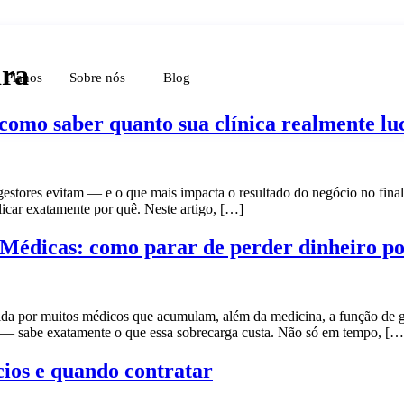
ira
Planos
Sobre nós
Blog
como saber quanto sua clínica realmente lu
gestores evitam — e o que mais impacta o resultado do negócio no final 
licar exatamente por quê. Neste artigo, […]
 Médicas: como parar de perder dinheiro por
cida por muitos médicos que acumulam, além da medicina, a função de g
xa — sabe exatamente o que essa sobrecarga custa. Não só em tempo, […
ícios e quando contratar