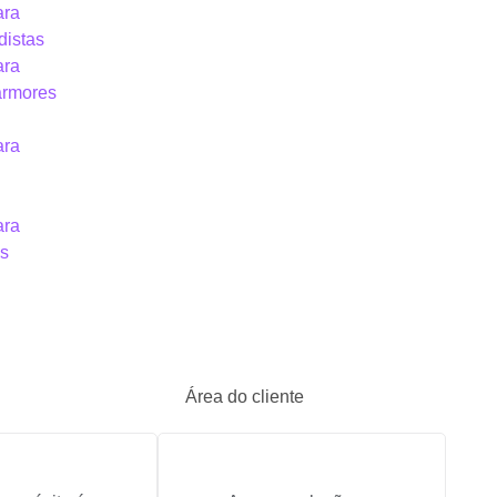
ara
distas
ara
ármores
ara
ara
is
Área do cliente