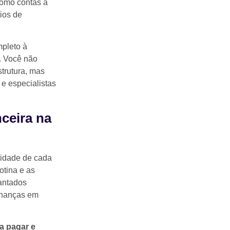
como contas a
rios de
mpleto à
. Você não
strutura, mas
 e especialistas
ceira na
lidade de cada
otina e as
lantados
inanças em
a pagar e