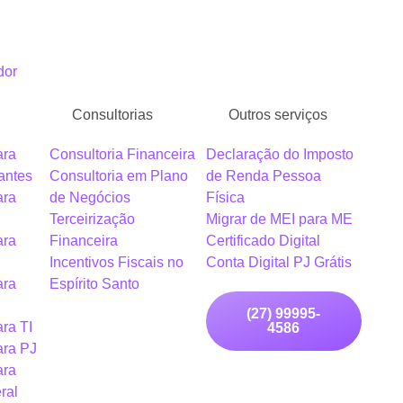
dor
Consultorias
Outros serviços
ara
Consultoria Financeira
Declaração do Imposto
antes
Consultoria em Plano
de Renda Pessoa
ara
de Negócios
Física
Terceirização
Migrar de MEI para ME
ara
Financeira
Certificado Digital
Incentivos Fiscais no
Conta Digital PJ Grátis
ara
Espírito Santo
(27) 99995-
ra TI
4586
ara PJ
ara
ral