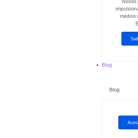
Nosso 
impulsion
médios 
B
Sai
Blog
Blog
Aces