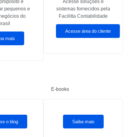
propósito é
Acesse soluções e
ar pequenos e
sistemas fornecidos pela
negócios do
Facilitta Contabilidade
rasil
Acesse área do cliente
ba mais
E-books
se o blog
Saiba mais