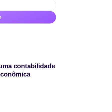
e
uma contabilidade
 econômica