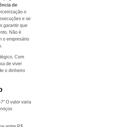
ência de
erceirização o
 execuções e se
s garantir que
ento. Não é
m o empresário
s.
atégico. Com
xa de viver
e o dinheiro
o
o
?”
O valor varia
rviços
tar entre R$