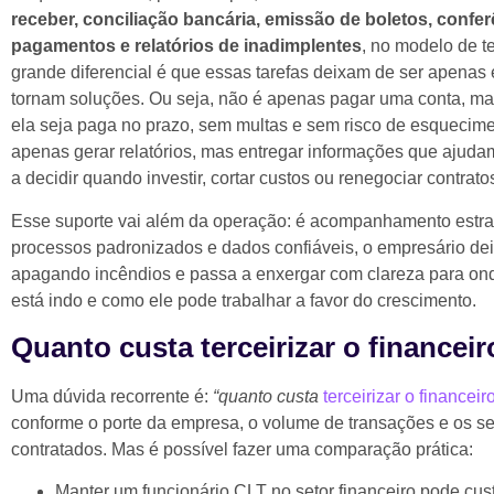
receber, conciliação bancária, emissão de boletos, confer
pagamentos e relatórios de inadimplentes
, no modelo de t
grande diferencial é que essas tarefas deixam de ser apenas
tornam soluções. Ou seja, não é apenas pagar uma conta, ma
ela seja paga no prazo, sem multas e sem risco de esquecim
apenas gerar relatórios, mas entregar informações que ajuda
a decidir quando investir, cortar custos ou renegociar contrato
Esse suporte vai além da operação: é acompanhamento estr
processos padronizados e dados confiáveis, o empresário dei
apagando incêndios e passa a enxergar com clareza para ond
está indo e como ele pode trabalhar a favor do crescimento.
Quanto custa terceirizar o financeir
Uma dúvida recorrente é:
“quanto custa
terceirizar o financeir
conforme o porte da empresa, o volume de transações e os se
contratados. Mas é possível fazer uma comparação prática:
Manter um funcionário CLT no setor financeiro pode cus