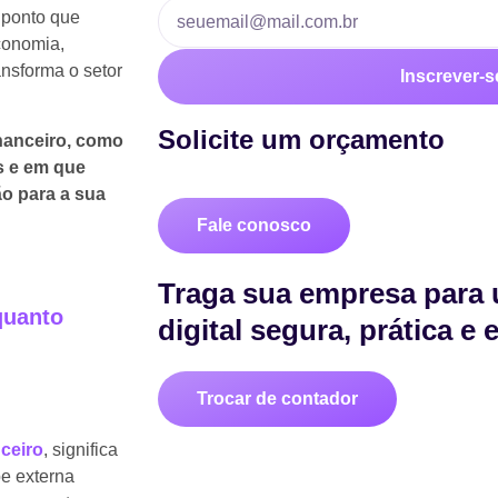
 ponto que
conomia,
ansforma o setor
Inscrever-s
Solicite um orçamento
inanceiro, como
os e em que
o para a sua
Fale conosco
Traga sua empresa para 
quanto
digital segura, prática e
Trocar de contador
ceiro
, significa
pe externa