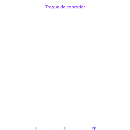
Troque de contador
Facilitta Contabilidade Consultoria e Negócios
LTDA
CNPJ:
13.122.119/0001-89
Endereço:
R. Mal. Mascarenhas de Moraes, 2 –
Terreo – Santo Antônio, Cachoeiro de
Itapemirim – ES, 29300-530