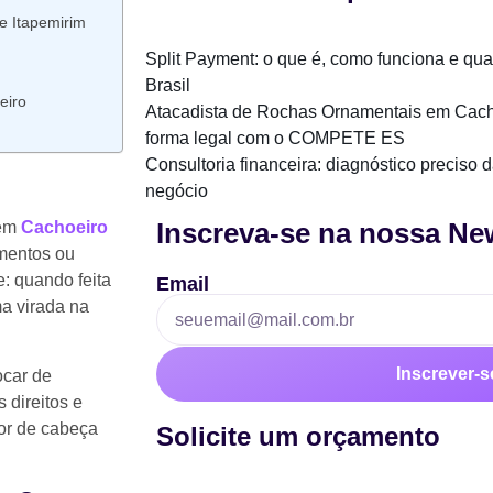
e Itapemirim
Split Payment: o que é, como funciona e qu
Brasil
eiro
Atacadista de Rochas Ornamentais em Cach
forma legal com o COMPETE ES
Consultoria financeira: diagnóstico preciso 
negócio
Inscreva-se na nossa New
 em
Cachoeiro
mentos ou
e: quando feita
Email
ma virada na
Inscrever-s
ocar de
 direitos e
or de cabeça
Solicite um orçamento