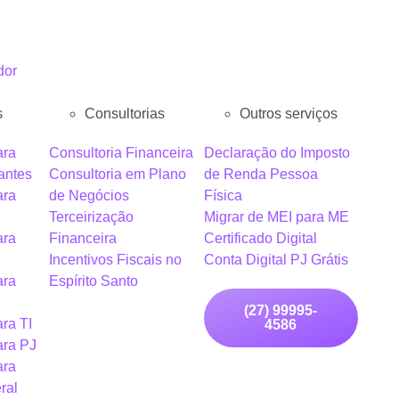
dor
s
Consultorias
Outros serviços
ara
Consultoria Financeira
Declaração do Imposto
antes
Consultoria em Plano
de Renda Pessoa
ara
de Negócios
Física
Terceirização
Migrar de MEI para ME
ara
Financeira
Certificado Digital
Incentivos Fiscais no
Conta Digital PJ Grátis
ara
Espírito Santo
(27) 99995-
ra TI
4586
ara PJ
ara
ral