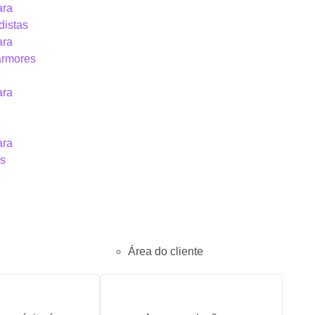
ara
distas
ara
ármores
ara
ara
is
Área do cliente