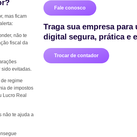
or?
Fale conosco
r, mas ficam
lerta:
Traga sua empresa para 
digital segura, prática e
nder, não te
ção fiscal da
Trocar de contador
larações
 sido evitadas.
 de regime
omia de impostos
u Lucro Real
 não te ajuda a
consegue