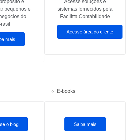
propósito é
Acesse soluções e
ar pequenos e
sistemas fornecidos pela
negócios do
Facilitta Contabilidade
rasil
Acesse área do cliente
ba mais
E-books
se o blog
Saiba mais