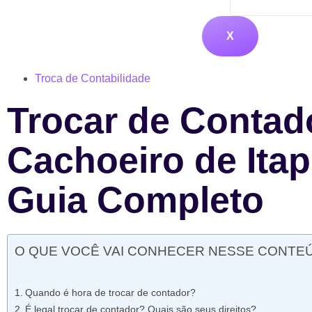
X
Troca de Contabilidade
Trocar de Contad
Cachoeiro de Ita
Guia Completo
O QUE VOCÊ VAI CONHECER NESSE CONTE
Quando é hora de trocar de contador?
É legal trocar de contador? Quais são seus direitos?