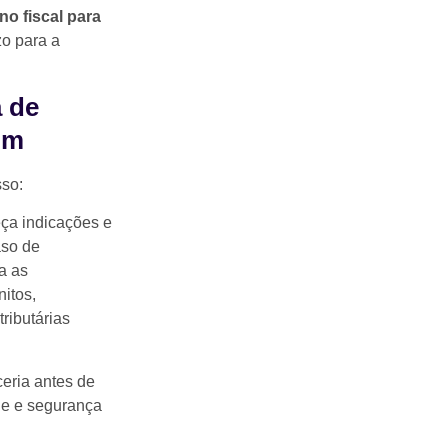
no fiscal para
zo para a
 de
im
sso:
ça indicações e
aso de
a as
itos,
tributárias
eria antes de
de e segurança