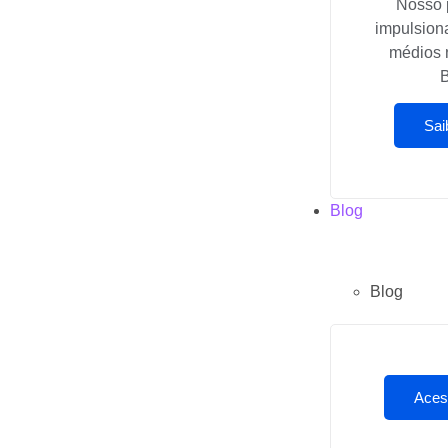
Nosso 
impulsion
médios 
B
Sai
Blog
Blog
Aces