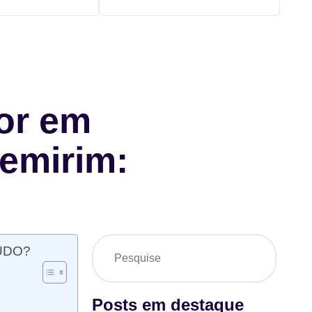
or em
pemirim:
ÚDO?
Posts em destaque