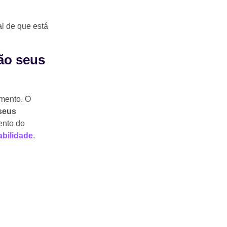
al de que está
são seus
omento. O
 seus
ento do
abilidade
.